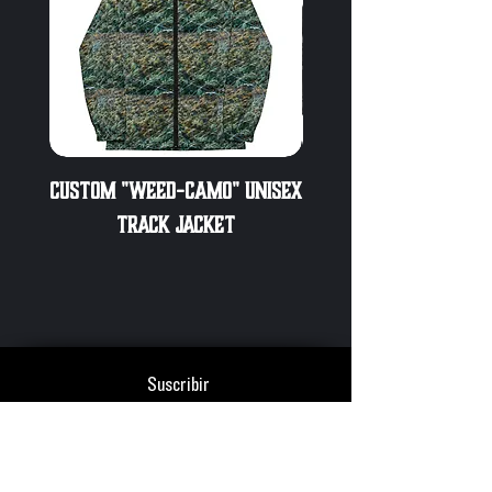
Custom "Weed-Camo" Unisex
Champion CrossW
Track Jacket
Hashwriter.org ti
Suscribir
Enviar